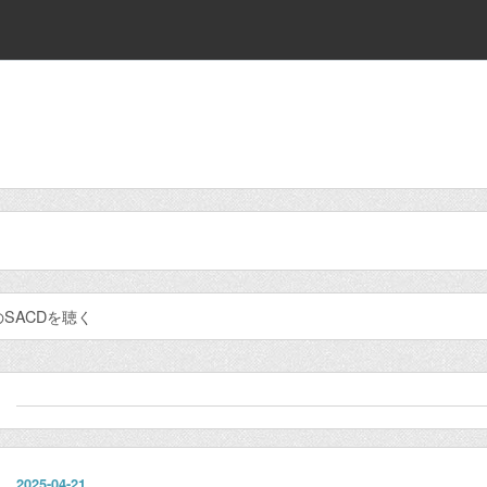
SACDを聴く
2025
-
04
-
21