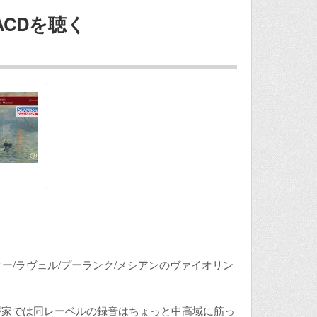
CDを聴く
クー/
ラヴェル
/
プーランク
/
メシアン
のヴァイオリン
が家では同レーベルの録音はちょっと中高域に筋っ