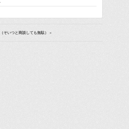
…
（そいつと商談しても無駄）
»